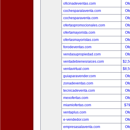
oficinadeventas.com
Ofe
cochesparalaventa.com
Ofe
cochesparaventa.com
Ofe
ofertaspromocionales.com
Ofe
ofertamayorista.com
Ofe
ofertasmayoristas.com
Ofe
forodeventas.com
Ofe
vendasupropiedad.com
Ofe
ventadebienesraices.com
$2,
ventavirtual.com
$8,
guiaparavender.com
Ofe
zonadeventas.com
Ofe
tecnicadeventa.com
Ofe
mexofertas.com
Ofe
miamiofertas.com
$7
ventaplus.com
Ofe
e-vendedor.com
Ofe
empresasalaventa.com
Ofe