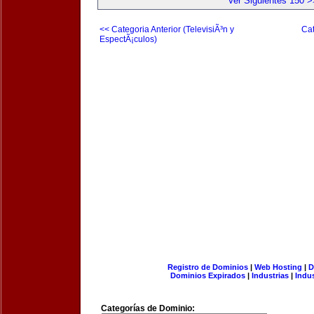
Ver Siguientes 150 >
<< Categoria Anterior (TelevisiÃ³n y
Cat
EspectÃ¡culos)
Registro de Dominios
|
Web Hosting
|
D
Dominios Expirados
|
Industrias
|
Indu
Categorías de Dominio: