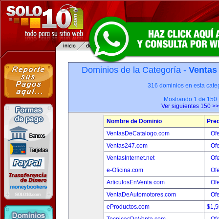
Dominios de la Categoría -
Ventas
316 dominios en esta categ
Mostrando 1 de 150
Ver siguientes 150 >>
Nombre de Dominio
Prec
VentasDeCatalogo.com
Ofe
Ventas247.com
Ofe
VentasInternet.net
Ofe
e-Oficina.com
Ofe
ArticulosEnVenta.com
Ofe
VentaDeAutomotores.com
Ofe
eProductos.com
$1,