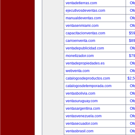
ventadetierras.com
Ofe
ejecutivosdeventas.com
Ofe
manualdeventas.com
Ofe
ventasenmiami.com
Ofe
capacitacionventas.com
$5
carroenventa.com
$8
ventadepublicidad.com
Ofe
monetizador.com
$7
ventadepropiedades.es
Ofe
webventa.com
Ofe
catalogosdeproductos.com
$2,
catalogosdetemporada.com
Ofe
ventasbolivia.com
Ofe
ventasuruguay.com
Ofe
ventasargentina.com
Ofe
ventasvenezuela.com
Ofe
ventasecuador.com
Ofe
ventasbrasil.com
Ofe