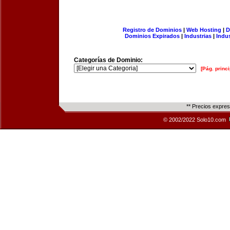
Registro de Dominios
|
Web Hosting
|
D
Dominios Expirados
|
Industrias
|
Indu
Categorías de Dominio:
[Pág. princi
** Precios expre
© 2002/2022 Solo10.com