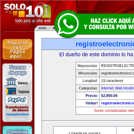
registroelectron
El dueño de este dominio lo ha
Mayusculas:
REGISTROELECTR
Minusculas:
registroelectronico
Longitud:
19 caracteres
Categorias:
Internet
,
Web Hostin
Precio:
$2,900.00
Visitar!
registroelectronic
Serán consideradas ofer
R