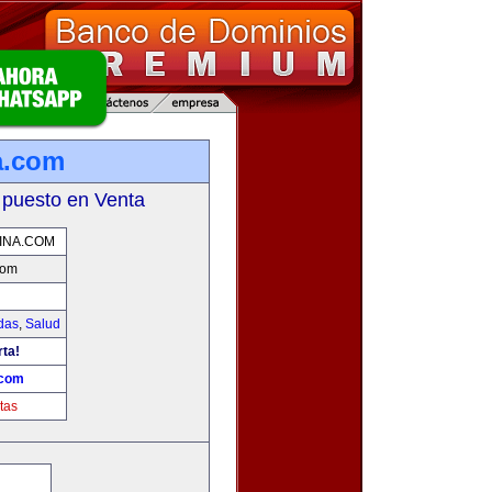
a.com
 puesto en Venta
INA.COM
com
das
,
Salud
rta!
.com
tas