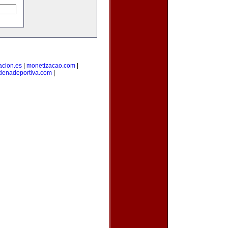
acion.es
|
monetizacao.com
|
denadeportiva.com
|