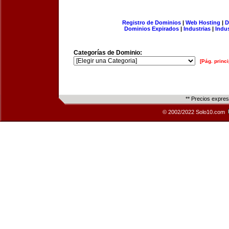
Registro de Dominios
|
Web Hosting
|
D
Dominios Expirados
|
Industrias
|
Indu
Categorías de Dominio:
[Pág. princi
** Precios expre
© 2002/2022 Solo10.com