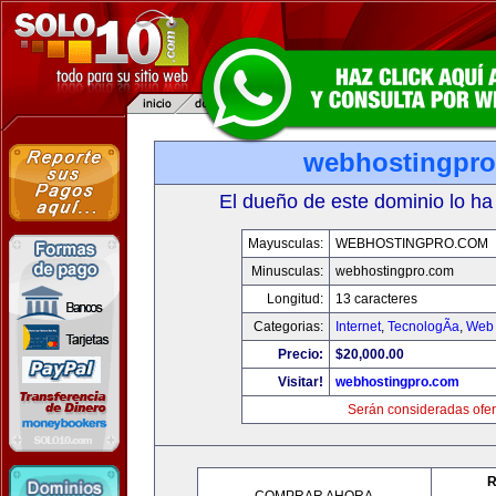
webhostingpr
El dueño de este dominio lo ha
Mayusculas:
WEBHOSTINGPRO.COM
Minusculas:
webhostingpro.com
Longitud:
13 caracteres
Categorias:
Internet
,
TecnologÃ­a
,
Web 
Precio:
$20,000.00
Visitar!
webhostingpro.com
Serán consideradas ofer
R