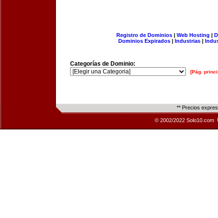
Registro de Dominios
|
Web Hosting
|
D
Dominios Expirados
|
Industrias
|
Indu
Categorías de Dominio:
[Pág. princi
** Precios expre
© 2002/2022 Solo10.com