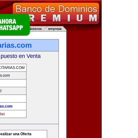
arias.com
 puesto en Venta
ITARIAS.COM
as.com
d
ias.com
tas
ealizar una Oferta