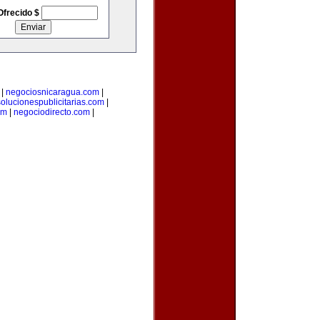
Ofrecido $
|
negociosnicaragua.com
|
solucionespublicitarias.com
|
om
|
negociodirecto.com
|