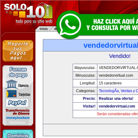
vendedorvirtua
Vendido!
Mayusculas:
VENDEDORVIRTUAL
Minusculas:
vendedorvirtual.com
Longitud:
15 caracteres
Categorias:
TecnologÃ­a
,
Ventas y 
Precio:
Realizar una oferta!
Visitar!
vendedorvirtual.com
Serán consideradas ofer