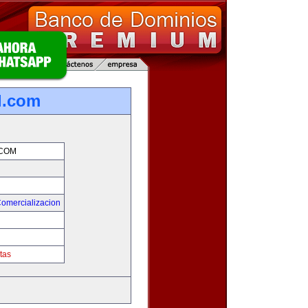
l.com
.COM
Comercializacion
tas