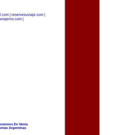
l.com
|
reservesuviaje.com
|
aviajeros.com
|
ominios En Venta
strias Argentinas