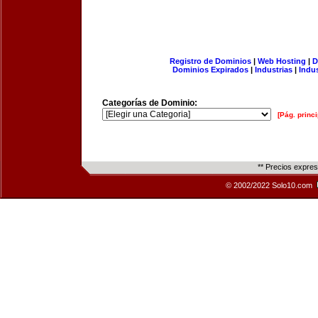
Registro de Dominios
|
Web Hosting
|
D
Dominios Expirados
|
Industrias
|
Indu
Categorías de Dominio:
[Pág. princi
** Precios expre
© 2002/2022 Solo10.com