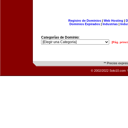
Registro de Dominios
|
Web Hosting
|
D
Dominios Expirados
|
Industrias
|
Indu
Categorías de Dominio:
[Pág. princi
** Precios expre
© 2002/2022 Solo10.com