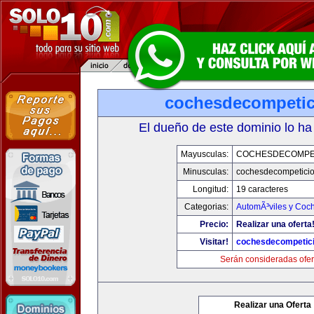
cochesdecompeti
El dueño de este dominio lo ha
Mayusculas:
COCHESDECOMPE
Minusculas:
cochesdecompetici
Longitud:
19 caracteres
Categorias:
AutomÃ³viles y Coc
Precio:
Realizar una oferta
Visitar!
cochesdecompetic
Serán consideradas ofer
Realizar una Oferta