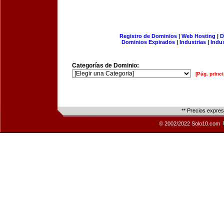
Registro de Dominios
|
Web Hosting
|
D
Dominios Expirados
|
Industrias
|
Indu
Categorías de Dominio:
[Pág. princi
** Precios expre
© 2002/2022 Solo10.com