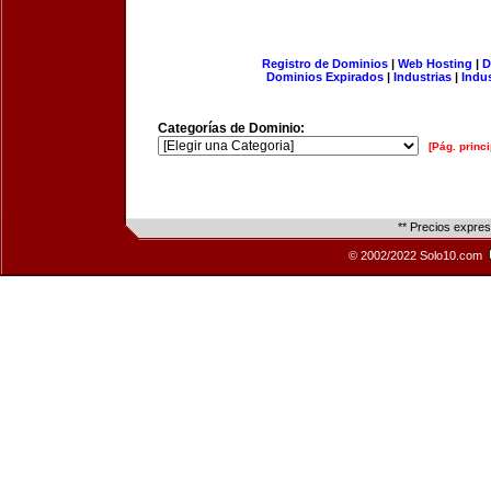
Registro de Dominios
|
Web Hosting
|
D
Dominios Expirados
|
Industrias
|
Indu
Categorías de Dominio:
[Pág. princi
** Precios expre
© 2002/2022 Solo10.com