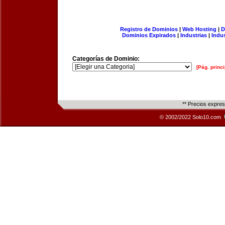
Registro de Dominios
|
Web Hosting
|
D
Dominios Expirados
|
Industrias
|
Indu
Categorías de Dominio:
[Pág. princi
** Precios expre
© 2002/2022 Solo10.com