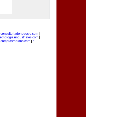
|
consultoriadenegocio.com
|
tecnologiasindustriales.com
|
|
comprasrapidas.com
|
e-