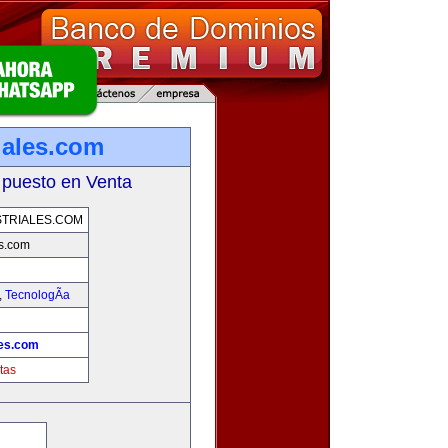
iales.com
 puesto en Venta
TRIALES.COM
es.com
,
TecnologÃ­a
les.com
tas