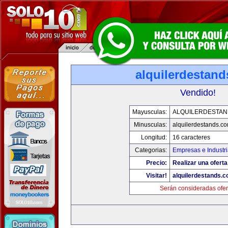
alquilerdestan
Vendido!
Mayusculas:
ALQUILERDESTA
Minusculas:
alquilerdestands.c
Longitud:
16 caracteres
Categorias:
Empresas e Industr
Precio:
Realizar una oferta
Visitar!
alquilerdestands.
Serán consideradas ofer