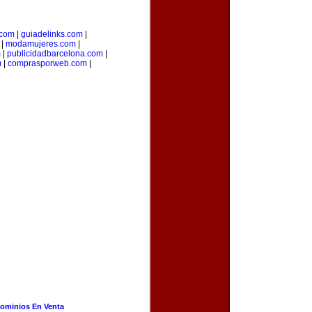
.com
|
guiadelinks.com
|
|
modamujeres.com
|
m
|
publicidadbarcelona.com
|
m
|
comprasporweb.com
|
ominios En Venta