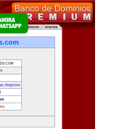
ds.com
NDS.COM
om
ias
,
Negocios
!
com
tas