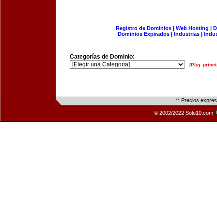
Registro de Dominios
|
Web Hosting
|
D
Dominios Expirados
|
Industrias
|
Indu
Categorías de Dominio:
[Pág. princi
** Precios expre
© 2002/2022 Solo10.com