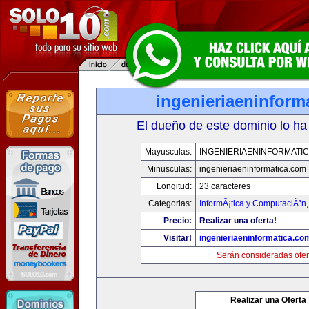
ingenieriaeninform
El dueño de este dominio lo ha
Mayusculas:
INGENIERIAENINFORMATI
Minusculas:
ingenieriaeninformatica.com
Longitud:
23 caracteres
Categorias:
InformÃ¡tica y ComputaciÃ³n
Precio:
Realizar una oferta!
Visitar!
ingenieriaeninformatica.co
Serán consideradas ofer
Realizar una Oferta