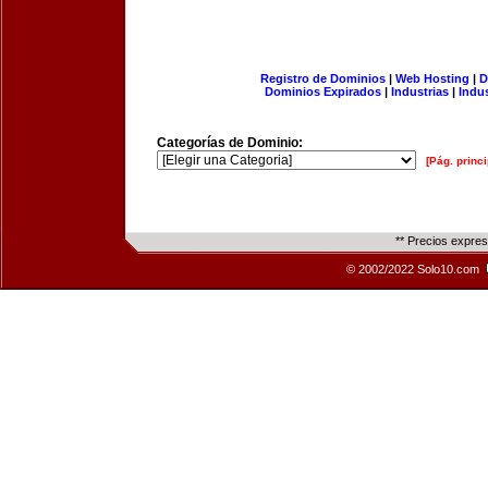
Registro de Dominios
|
Web Hosting
|
D
Dominios Expirados
|
Industrias
|
Indu
Categorías de Dominio:
[Pág. princi
** Precios expre
© 2002/2022 Solo10.com