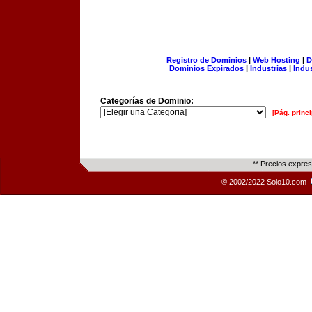
Registro de Dominios
|
Web Hosting
|
D
Dominios Expirados
|
Industrias
|
Indu
Categorías de Dominio:
[Pág. princi
** Precios expre
© 2002/2022 Solo10.com