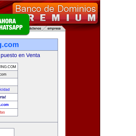
g.com
 puesto en Venta
ING.COM
.com
icidad
rta!
g.com
tas