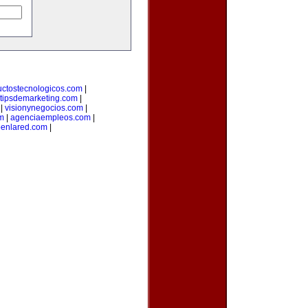
uctostecnologicos.com
|
tipsdemarketing.com
|
|
visionynegocios.com
|
om
|
agenciaempleos.com
|
enlared.com
|