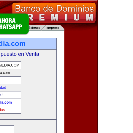
dia.com
 puesto en Venta
MEDIA.COM
ia.com
idad
a!
dia.com
tas