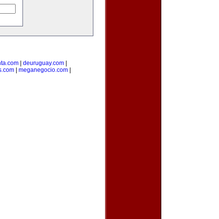
ta.com
|
deuruguay.com
|
s.com
|
meganegocio.com
|