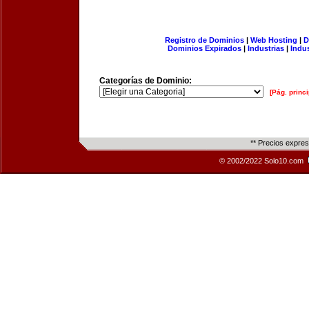
Registro de Dominios
|
Web Hosting
|
D
Dominios Expirados
|
Industrias
|
Indu
Categorías de Dominio:
[Pág. princi
** Precios expre
© 2002/2022 Solo10.com