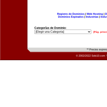
Registro de Dominios
|
Web Hosting
|
D
Dominios Expirados
|
Industrias
|
Indu
Categorías de Dominio:
[Pág. princi
** Precios expre
© 2002/2022 Solo10.com