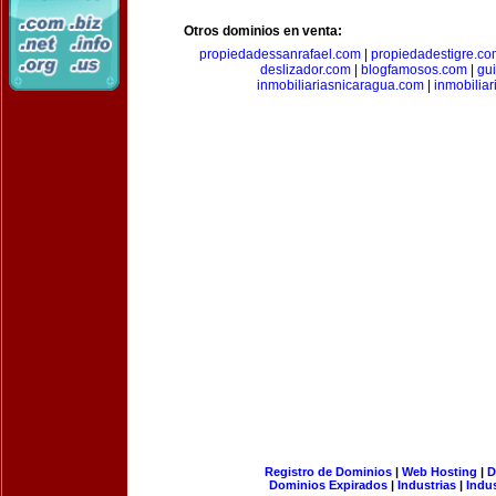
Otros dominios en venta:
propiedadessanrafael.com
|
propiedadestigre.c
deslizador.com
|
blogfamosos.com
|
gu
inmobiliariasnicaragua.com
|
inmobilia
Registro de Dominios
|
Web Hosting
|
D
Dominios Expirados
|
Industrias
|
Indu