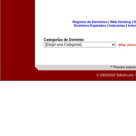
Registro de Dominios
|
Web Hosting
|
D
Dominios Expirados
|
Industrias
|
Indu
Categorías de Dominio:
[Pág. princi
** Precios expre
© 2002/2022 Solo10.com