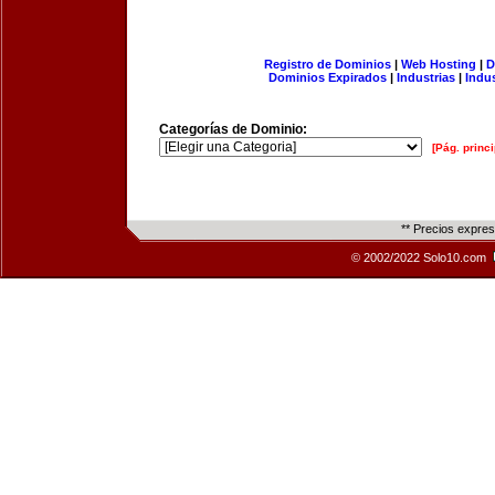
Registro de Dominios
|
Web Hosting
|
D
Dominios Expirados
|
Industrias
|
Indu
Categorías de Dominio:
[Pág. princi
** Precios expre
© 2002/2022 Solo10.com