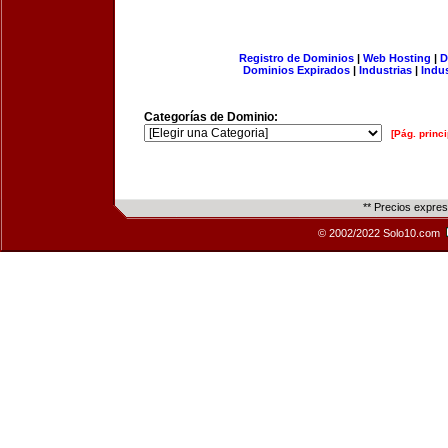
Registro de Dominios
|
Web Hosting
|
D
Dominios Expirados
|
Industrias
|
Indu
Categorías de Dominio:
[Pág. princi
** Precios expre
© 2002/2022 Solo10.com