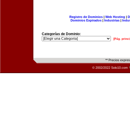
Registro de Dominios
|
Web Hosting
|
D
Dominios Expirados
|
Industrias
|
Indu
Categorías de Dominio:
[Pág. princi
** Precios expre
© 2002/2022 Solo10.com