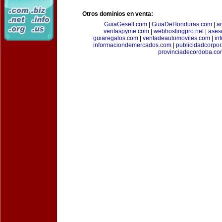
Otros dominios en venta:
GuiaGesell.com
|
GuiaDeHonduras.com
|
ar
ventaspyme.com
|
webhostingpro.net
|
ases
guiaregalos.com
|
ventadeautomoviles.com
|
in
informaciondemercados.com
|
publicidadcorpor
provinciadecordoba.co