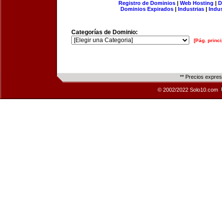
Registro de Dominios
|
Web Hosting
|
D
Dominios Expirados
|
Industrias
|
Indu
Categorías de Dominio:
[Pág. princi
** Precios expre
© 2002/2022 Solo10.com