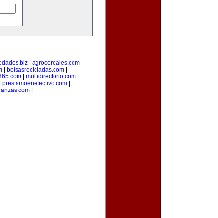
edades.biz
|
agrocereales.com
m
|
bolsasrecicladas.com
|
s365.com
|
multidirectorio.com
|
|
prestamoenefectivo.com
|
nanzas.com
|