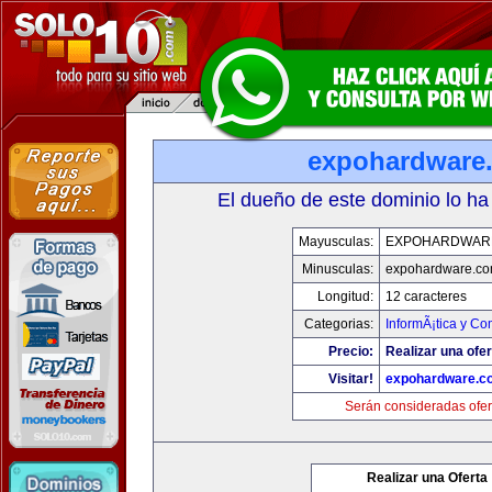
expohardware
El dueño de este dominio lo ha
Mayusculas:
EXPOHARDWAR
Minusculas:
expohardware.c
Longitud:
12 caracteres
Categorias:
InformÃ¡tica y C
Precio:
Realizar una ofer
Visitar!
expohardware.c
Serán consideradas ofer
Realizar una Oferta