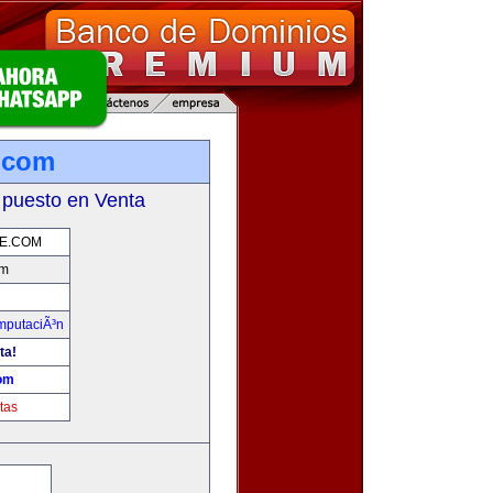
.com
 puesto en Venta
E.COM
om
omputaciÃ³n
ta!
om
tas