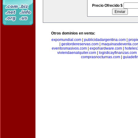
Precio Ofrecido $
Otros dominios en venta:
expomundial.com
|
publicidadargentina.com
|
propi
|
gestordereservas.com
|
maquinasdeventa.co
eventosmasivos.com
|
expohardware.com
|
hotele
viviendaenalquiler.com
|
logisticayfinanzas.com
comprasnocturnas.com
|
guiadefi