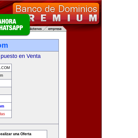
om
 puesto en Venta
A.COM
om
com
tas
ealizar una Oferta