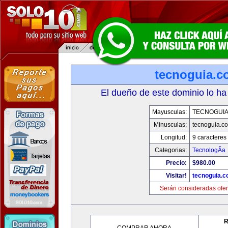
tecnoguia.c
El dueño de este dominio lo ha
Mayusculas:
TECNOGUI
Minusculas:
tecnoguia.c
Longitud:
9 caracteres
Categorias:
TecnologÃ­a
Precio:
$980.00
Visitar!
tecnoguia.
Serán consideradas ofer
R