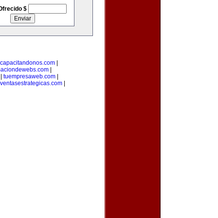
Ofrecido $
capacitandonos.com
|
maciondewebs.com
|
|
tuempresaweb.com
|
ventasestrategicas.com
|