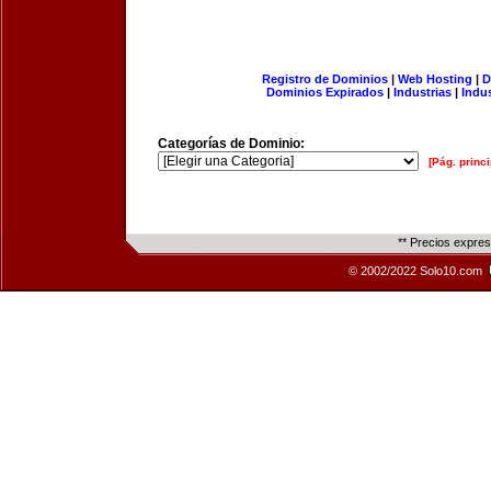
Registro de Dominios
|
Web Hosting
|
D
Dominios Expirados
|
Industrias
|
Indu
Categorías de Dominio:
[Pág. princi
** Precios expre
© 2002/2022 Solo10.com