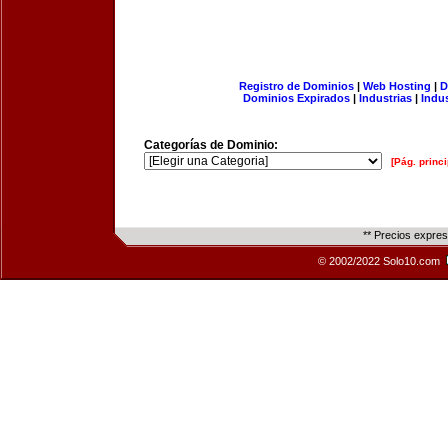
Registro de Dominios
|
Web Hosting
|
D
Dominios Expirados
|
Industrias
|
Indu
Categorías de Dominio:
[Pág. princi
** Precios expre
© 2002/2022 Solo10.com