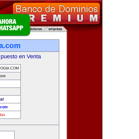
ia.com
 puesto en Venta
OGIA.COM
com
ta!
.com
tas