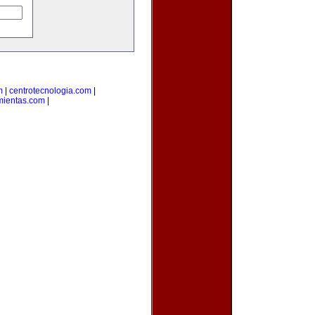
m
|
centrotecnologia.com
|
mientas.com
|