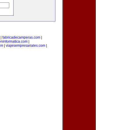
|
fabricadecamperas.com
|
eninformatica.com
|
om
|
viajesempresariales.com
|