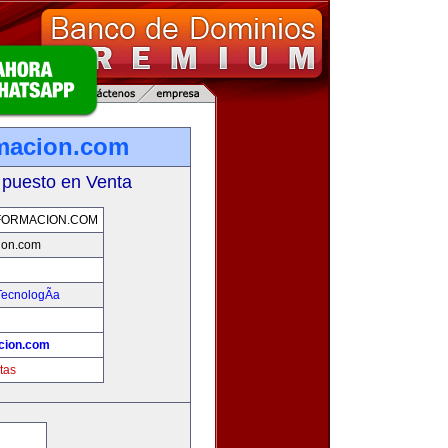
rmacion.com
 puesto en Venta
FORMACION.COM
ion.com
TecnologÃ­a
cion.com
tas