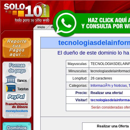
tecnologiasdelainfo
El dueño de este dominio lo ha
Mayusculas:
TECNOLOGIASDELAIN
Minusculas:
tecnologiasdelainformac
Longitud:
26 caracteres
Categorias:
InformaciÃ³n y Noticias
,
Precio:
Realizar una oferta!
Visitar!
tecnologiasdelainforma
Serán consideradas ofer
Realizar una Oferta