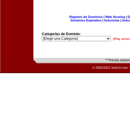
Registro de Dominios
|
Web Hosting
|
D
Dominios Expirados
|
Industrias
|
Indu
Categorías de Dominio:
[Pág. princi
** Precios expre
© 2002/2022 Solo10.com