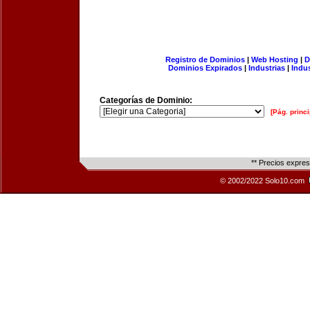
Registro de Dominios
|
Web Hosting
|
D
Dominios Expirados
|
Industrias
|
Indu
Categorías de Dominio:
[Pág. princi
** Precios expre
© 2002/2022 Solo10.com