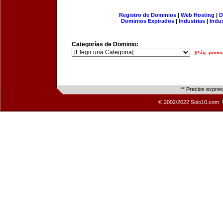
Registro de Dominios
|
Web Hosting
|
D
Dominios Expirados
|
Industrias
|
Indu
Categorías de Dominio:
[Pág. princi
** Precios expre
© 2002/2022 Solo10.com