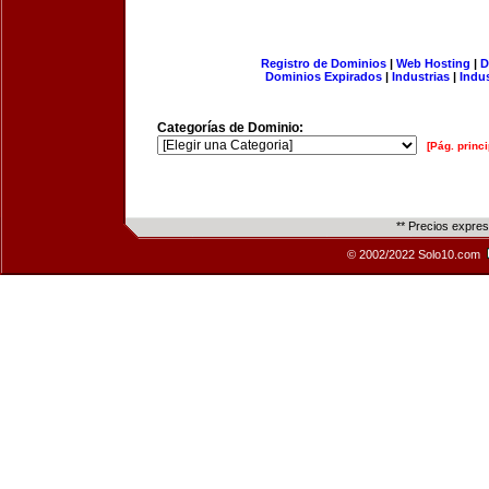
Registro de Dominios
|
Web Hosting
|
D
Dominios Expirados
|
Industrias
|
Indu
Categorías de Dominio:
[Pág. princi
** Precios expre
© 2002/2022 Solo10.com