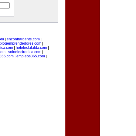
com
|
encontrargente.com
|
blogemprendedores.com
|
tica.com
|
hoteleslafalda.com
|
com
|
soloelectronica.com
|
365.com
|
empleos365.com
|