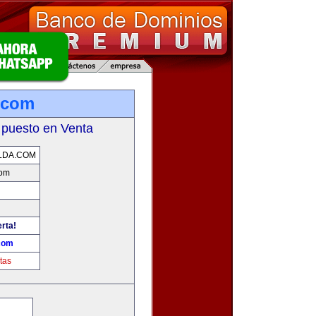
a.com
 puesto en Venta
LDA.COM
com
erta!
.com
tas