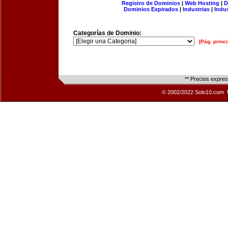
Registro de Dominios
|
Web Hosting
|
D
Dominios Expirados
|
Industrias
|
Indu
Categorías de Dominio:
[Pág. princi
** Precios expre
© 2002/2022 Solo10.com