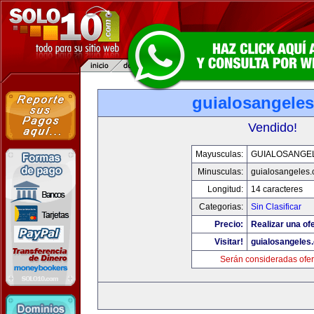
guialosangele
Vendido!
Mayusculas:
GUIALOSANGE
Minusculas:
guialosangeles
Longitud:
14 caracteres
Categorias:
Sin Clasificar
Precio:
Realizar una ofe
Visitar!
guialosangeles
Serán consideradas ofer