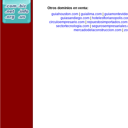
Otros dominios en venta:
guiahouston.com
|
guialima.com
|
guiamontevide
guiasandiego.com
|
hotelesflorianopolis.c
circuloempresario.com
|
repuestosimportados.com
sectortecnologia.com
|
segurosempresariales
mercadodelaconstruccion.com
|
zo