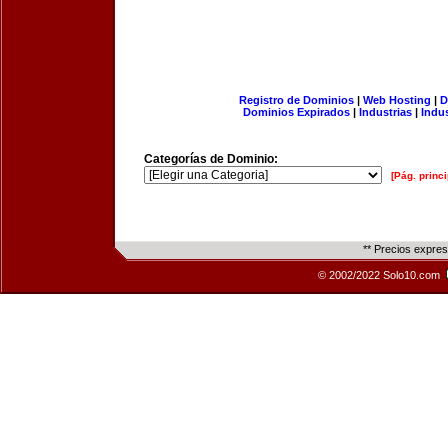
Registro de Dominios
|
Web Hosting
|
D
Dominios Expirados
|
Industrias
|
Indu
Categorías de Dominio:
[Pág. princi
** Precios expre
© 2002/2022 Solo10.com