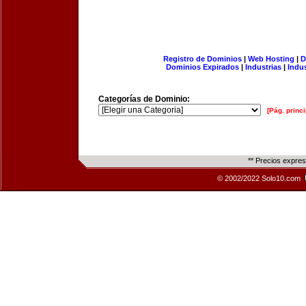
Registro de Dominios
|
Web Hosting
|
D
Dominios Expirados
|
Industrias
|
Indu
Categorías de Dominio:
[Pág. princi
** Precios expre
© 2002/2022 Solo10.com