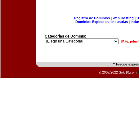
Registro de Dominios
|
Web Hosting
|
D
Dominios Expirados
|
Industrias
|
Indu
Categorías de Dominio:
[Pág. princi
** Precios expre
© 2002/2022 Solo10.com