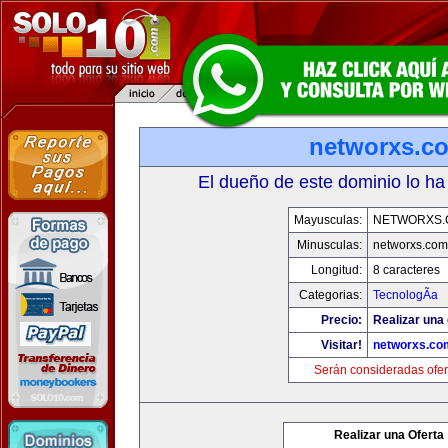
networxs.c
El dueño de este dominio lo ha
Mayusculas:
NETWORXS.
Minusculas:
networxs.com
Longitud:
8 caracteres
Categorias:
TecnologÃ­a
Precio:
Realizar una 
Visitar!
networxs.co
Serán consideradas ofer
Realizar una Oferta