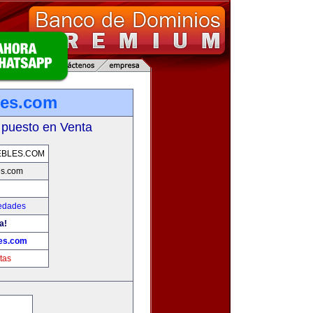
les.com
 puesto en Venta
EBLES.COM
es.com
iedades
a!
es.com
tas