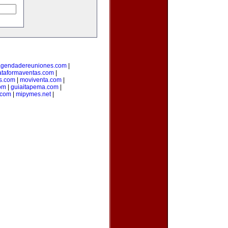
agendadereuniones.com
|
ataformaventas.com
|
s.com
|
moviventa.com
|
com
|
guiaitapema.com
|
.com
|
mipymes.net
|