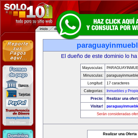
paraguayinmueb
El dueño de este dominio lo ha
Mayusculas:
PARAGUAYINMU
Minusculas:
paraguayinmuebl
Longitud:
17 caracteres
Categorias:
Inmuebles y Prop
Precio:
Realizar una ofert
Visitar!
paraguayinmuebl
Serán consideradas ofer
Realizar una Oferta