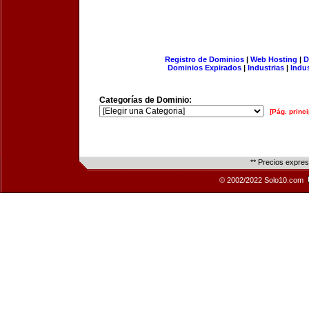
Registro de Dominios
|
Web Hosting
|
D
Dominios Expirados
|
Industrias
|
Indu
Categorías de Dominio:
[Pág. princi
** Precios expre
© 2002/2022 Solo10.com