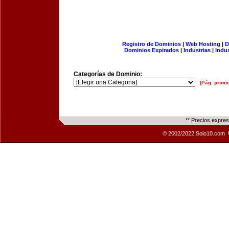
Registro de Dominios
|
Web Hosting
|
D
Dominios Expirados
|
Industrias
|
Indu
Categorías de Dominio:
[Pág. princi
** Precios expre
© 2002/2022 Solo10.com