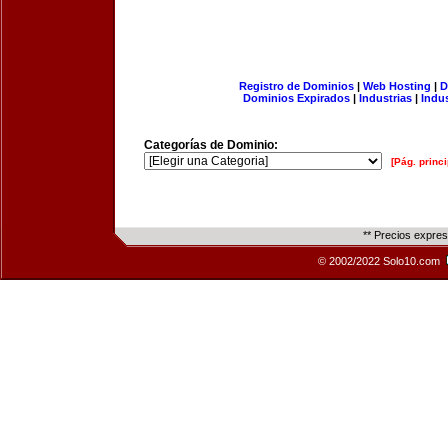
Registro de Dominios
|
Web Hosting
|
D
Dominios Expirados
|
Industrias
|
Indu
Categorías de Dominio:
[Pág. princi
** Precios expre
© 2002/2022 Solo10.com