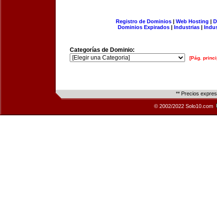
Registro de Dominios
|
Web Hosting
|
D
Dominios Expirados
|
Industrias
|
Indu
Categorías de Dominio:
[Pág. princi
** Precios expre
© 2002/2022 Solo10.com