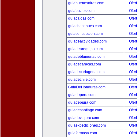
guiabuenosaires.com
Ofer
guiabuzios.com
Ofer
guiacaldas.com
Ofer
guiachacabuco.com
Ofer
guiaconcepcion.com
Ofer
guiadeactividades.com
Ofer
guiadearequipa.com
Ofer
guiadeblumenau.com
Ofer
guiadecaracas.com
Ofer
guiadecartagena.com
Ofer
guiadechile.com
Ofer
GuiaDeHonduras.com
Ofer
guiadeperu.com
Ofer
guiadepiura.com
Ofer
guiadesantiago.com
Ofer
guiadeviajero.com
Ofer
guiaexpediciones.com
Ofer
guiaformosa.com
Ofer