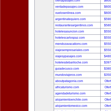
ofertapasajes.com
$600
ventadepasajes.com
$600
vuelosenlinea.com
$600
argentinatequiero.com
$590
restaurantesargentinos.com
$580
hotelesasuncion.com
$550
hotelescarlospaz.com
$550
mendozavacations.com
$550
viajesempresariales.com
$550
viajesypasajes.com
$480
hotelesdebariloche.com
$397
guiadecusco.com
$380
mundoviajeros.com
$350
aboutpatagonia.com
Ofer
africaturismo.com
Ofer
agendadeturismo.com
Ofer
alojamientoenchile.com
Ofer
alojamientomexico.com
Ofer