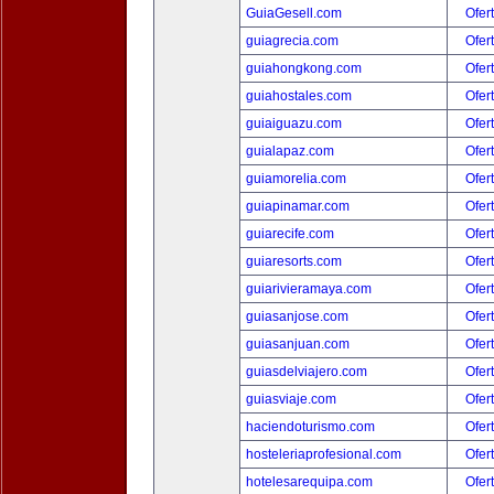
GuiaGesell.com
Ofer
guiagrecia.com
Ofer
guiahongkong.com
Ofer
guiahostales.com
Ofer
guiaiguazu.com
Ofer
guialapaz.com
Ofer
guiamorelia.com
Ofer
guiapinamar.com
Ofer
guiarecife.com
Ofer
guiaresorts.com
Ofer
guiarivieramaya.com
Ofer
guiasanjose.com
Ofer
guiasanjuan.com
Ofer
guiasdelviajero.com
Ofer
guiasviaje.com
Ofer
haciendoturismo.com
Ofer
hosteleriaprofesional.com
Ofer
hotelesarequipa.com
Ofer