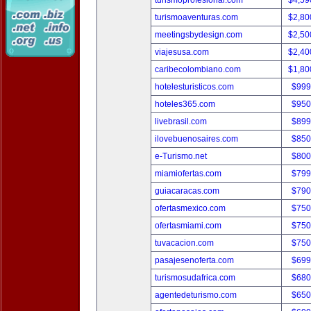
turismoprofesional.com
$4,59
turismoaventuras.com
$2,80
meetingsbydesign.com
$2,50
viajesusa.com
$2,40
caribecolombiano.com
$1,80
hotelesturisticos.com
$999
hoteles365.com
$950
livebrasil.com
$899
ilovebuenosaires.com
$850
e-Turismo.net
$800
miamiofertas.com
$799
guiacaracas.com
$790
ofertasmexico.com
$750
ofertasmiami.com
$750
tuvacacion.com
$750
pasajesenoferta.com
$699
turismosudafrica.com
$680
agentedeturismo.com
$650