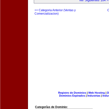
Ver Siguientes 104 >
<< Categoria Anterior (Ventas y
C
Comercializacion)
Registro de Dominios
|
Web Hosting
|
D
Dominios Expirados
|
Industrias
|
Indu
Categorías de Dominio: