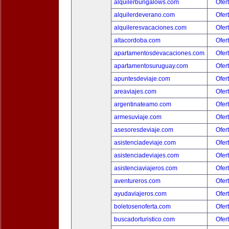
alquilerbungalows.com
Ofer
alquilerdeverano.com
Ofer
alquileresvacaciones.com
Ofer
altacordoba.com
Ofer
apartamentosdevacaciones.com
Ofer
apartamentosuruguay.com
Ofer
apuntesdeviaje.com
Ofer
areaviajes.com
Ofer
argentinateamo.com
Ofer
armesuviaje.com
Ofer
asesoresdeviaje.com
Ofer
asistenciadeviaje.com
Ofer
asistenciadeviajes.com
Ofer
asistenciaviajeros.com
Ofer
aventureros.com
Ofer
ayudaviajeros.com
Ofer
boletosenoferta.com
Ofer
buscadorturistico.com
Ofer