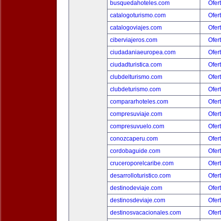
busquedahoteles.com
Ofer
catalogoturismo.com
Ofer
catalogoviajes.com
Ofer
ciberviajeros.com
Ofer
ciudadaniaeuropea.com
Ofer
ciudadturistica.com
Ofer
clubdelturismo.com
Ofer
clubdeturismo.com
Ofer
compararhoteles.com
Ofer
compresuviaje.com
Ofer
compresuvuelo.com
Ofer
conozcaperu.com
Ofer
cordobaguide.com
Ofer
cruceroporelcaribe.com
Ofer
desarrolloturistico.com
Ofer
destinodeviaje.com
Ofer
destinosdeviaje.com
Ofer
destinosvacacionales.com
Ofer