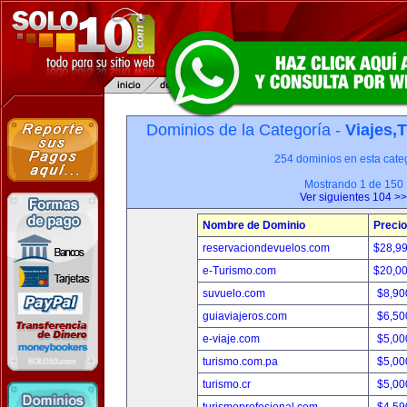
Dominios de la Categoría -
Viajes,
254 dominios en esta categ
Mostrando 1 de 150
Ver siguientes 104 >>
Nombre de Dominio
Precio
reservaciondevuelos.com
$28,9
e-Turismo.com
$20,0
suvuelo.com
$8,90
guiaviajeros.com
$6,50
e-viaje.com
$5,00
turismo.com.pa
$5,00
turismo.cr
$5,00