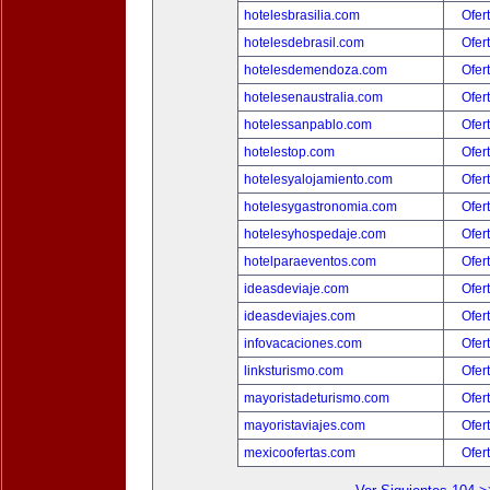
hotelesbrasilia.com
Ofer
hotelesdebrasil.com
Ofer
hotelesdemendoza.com
Ofer
hotelesenaustralia.com
Ofer
hotelessanpablo.com
Ofer
hotelestop.com
Ofer
hotelesyalojamiento.com
Ofer
hotelesygastronomia.com
Ofer
hotelesyhospedaje.com
Ofer
hotelparaeventos.com
Ofer
ideasdeviaje.com
Ofer
ideasdeviajes.com
Ofer
infovacaciones.com
Ofer
linksturismo.com
Ofer
mayoristadeturismo.com
Ofer
mayoristaviajes.com
Ofer
mexicoofertas.com
Ofer