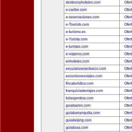
destinosyhoteles.com
Ofer
e-caribe.com
Ofer
e-reservaciones.com
Ofer
e-Tourists.com
Ofer
e-turismo.es
Ofer
e-Turista.com
Ofer
e-turistas.com
Ofer
e-viajeros.com
Ofer
enhoteles.com
Ofer
excursionesenbarco.com
Ofer
excursionesviajes.com
Ofer
fincaturistica.com
Ofer
franquiciadeviajes.com
Ofer
fullargentina.com
Ofer
guiabaires.com
Ofer
guiabarranquilla.com
Ofer
guiabeijing.com
Ofer
guiabsas.com
Ofer