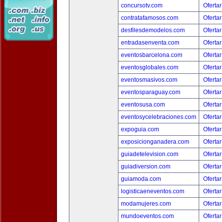
concursotv.com
Ofertar
contratafamosos.com
Ofertar
desfilesdemodelos.com
Ofertar
entradasenventa.com
Ofertar
eventosbarcelona.com
Ofertar
eventosglobales.com
Ofertar
eventosmasivos.com
Ofertar
eventosparaguay.com
Ofertar
eventosusa.com
Ofertar
eventosycelebraciones.com
Ofertar
expoguia.com
Ofertar
exposicionganadera.com
Ofertar
guiadetelevision.com
Ofertar
guiadiversion.com
Ofertar
guiamoda.com
Ofertar
logisticaeneventos.com
Ofertar
modamujeres.com
Ofertar
mundoeventos.com
Ofertar