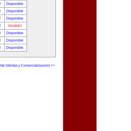
!
Disponible
!
Disponible
!
Disponible
!
Vendido!
!
Disponible
!
Disponible
!
Disponible
nte (Ventas y Comercializacion) >>