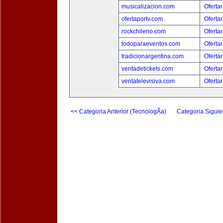
musicalizacion.com
Ofertar
ofertaportv.com
Ofertar
rockchileno.com
Ofertar
todoparaeventos.com
Ofertar
tradicionargentina.com
Ofertar
ventadetickets.com
Ofertar
ventatelevisiva.com
Ofertar
<< Categoria Anterior (TecnologÃ­a)
Categoria Siguie