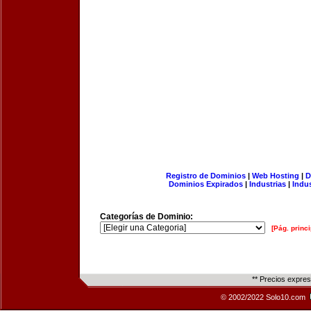
Registro de Dominios
|
Web Hosting
|
D
Dominios Expirados
|
Industrias
|
Indu
Categorías de Dominio:
[Pág. princi
** Precios expre
© 2002/2022 Solo10.com