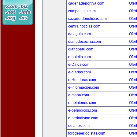
cadenadeportiva.com
Ofer
campoaldia.com
Ofer
cazadordenoticias.com
Ofer
centralnoticias.com
Ofer
dataguia.com
Ofer
diariodecocina.com
Ofer
diarioperu.com
Ofer
e-boletin.com
Ofer
e-Datos.com
Ofer
e-diarios.com
Ofer
e-Honduras.com
Ofer
e-Informacion.com
Ofer
e-mapa.com
Ofer
e-opiniones.com
Ofer
e-periodicos.com
Ofer
e-periodismo.com
Ofer
ediarios.com
Ofer
forodeperiodistas.com
Ofer