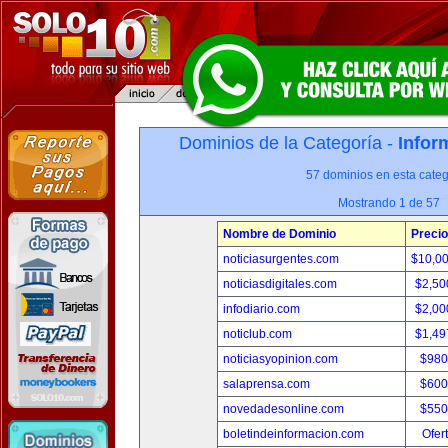
Dominios de la Categoría -
Infor
57 dominios en esta categ
Mostrando 1 de 57
Nombre de Dominio
Precio
noticiasurgentes.com
$10,0
noticiasdigitales.com
$2,50
infodiario.com
$2,00
noticlub.com
$1,49
noticiasyopinion.com
$980
salaprensa.com
$600
novedadesonline.com
$550
boletindeinformacion.com
Ofer