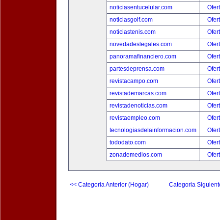
noticiasentucelular.com
Ofer
noticiasgolf.com
Ofer
noticiastenis.com
Ofer
novedadeslegales.com
Ofer
panoramafinanciero.com
Ofer
partesdeprensa.com
Ofer
revistacampo.com
Ofer
revistademarcas.com
Ofer
revistadenoticias.com
Ofer
revistaempleo.com
Ofer
tecnologiasdelainformacion.com
Ofer
tododato.com
Ofer
zonademedios.com
Ofer
<< Categoria Anterior (Hogar)
Categoria Siguient