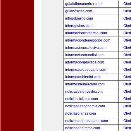
guialatinoamerica.com
Ofer
guianoticias.com
Ofer
infogobierno.com
Ofer
inforegistros.com
Ofer
informacioncomercial.com
Ofer
informaciondenegocios.com
Ofer
informacionexclusiva.com
Ofer
informacionmundial.com
Ofer
informacionpractica.com
Ofer
informeagropecuario.com
Ofer
informeambiental.com
Ofer
informesdemercado.com
Ofer
noticiasbaloncesto.com
Ofer
noticiasciclismo.com
Ofer
noticiasdeeconomia.com
Ofer
noticiasdiarias.com
Ofer
noticiasempresariales.com
Ofer
noticiasendirecto.com
Ofer